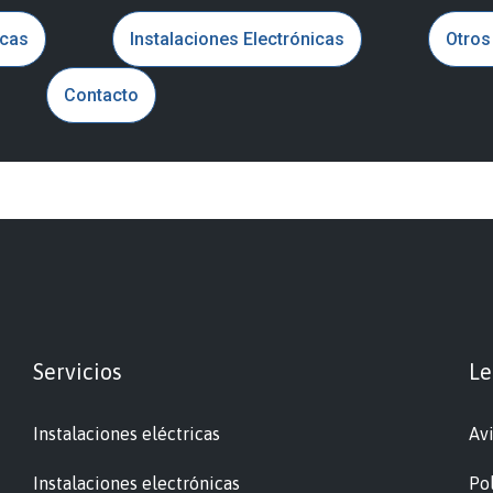
ones
icas
Instalaciones Electrónicas
Otros
Contacto
Servicios
Le
Instalaciones eléctricas
Avi
Instalaciones electrónicas
Pol