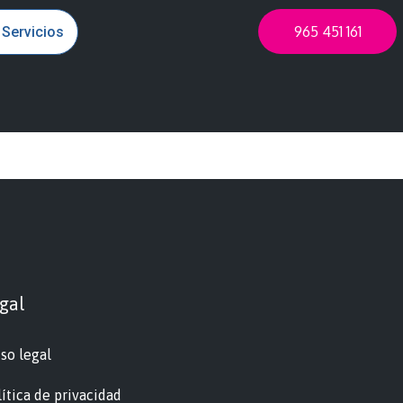
965 451 161
 Servicios
gal
so legal
ítica de privacidad