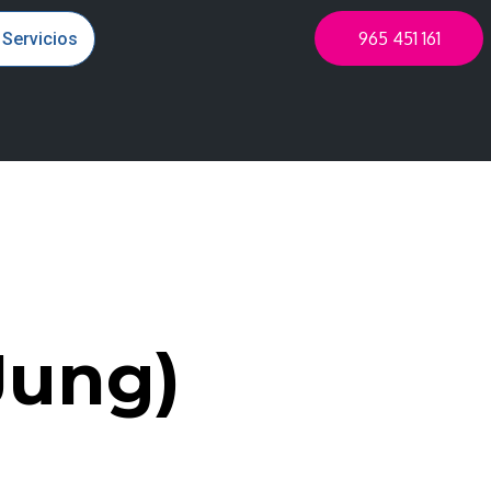
965 451 161
 Servicios
(Jung)