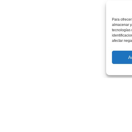
Para ofrecer
almacenar y/
tecnologías
identificaci
afectar nega
A
Servicios
Le